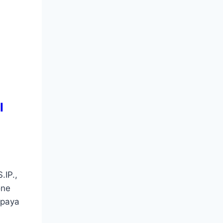
I
.IP.,
one
upaya