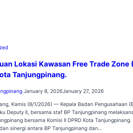
ized
uan Lokasi Kawasan Free Trade Zone 
ota Tanjungpinang.
ungpinang
January 8, 2026
January 27, 2026
ang, Kamis (8/1/2026) — Kepala Badan Pengusahaan (BP)
aku Deputy II, bersama staf BP Tanjungpinang melaksan
ungpinang bersama Komisi II DPRD Kota Tanjungpinang. K
 dan sinergi antara BP Tanjungpinang dan…