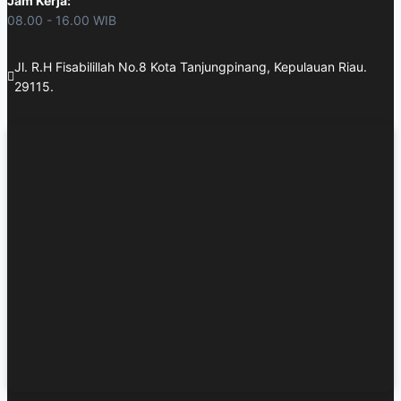
Jam Kerja:
08.00 - 16.00 WIB
Jl. R.H Fisabilillah No.8 Kota Tanjungpinang, Kepulauan Riau.
29115.