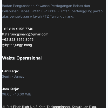
EXPO
2024
Badan Pengusahaan Kawasan Perdagangan Bebas dan
(INDOKRAF)
Pelabuhan Bebas Bintan (BP KPBPB Bintan) bertanggung jawab
Pemaren
atas pengelolaan wilayah FTZ Tanjungpinang.
ke-
5
+62 819 9155 7740
Bali
ftztanjungpinang@gmail.com
24
+62 823 8612 8075
–
@bptanjungpinang
27
Oktober
Waktu Operasional
2024
Hari Kerja:
Senin - Jumat
Jam Kerja:
08.00 - 16.00 WIB
Jl. R.H Fisabilillah No.8 Kota Tanjungpinang, Kepulauan Riau.