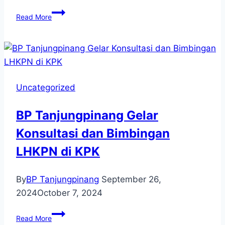
Rapat
Read More
Finalisasi
Persiapan
RAKOR
BP
Tanjungpinang
Terkait
Uncategorized
Pembahasan
RDTR
di
BP Tanjungpinang Gelar
Wilayah
Konsultasi dan Bimbingan
FTZ
LHKPN di KPK
By
BP Tanjungpinang
September 26,
2024
October 7, 2024
BP
Read More
Tanjungpinang