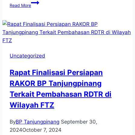
Penerimaan
Read More
Siswa
Magang
SMK
N
4
Tanjungpinang
Tahun
Ajaran
Uncategorized
2026
Rapat Finalisasi Persiapan
RAKOR BP Tanjungpinang
Terkait Pembahasan RDTR di
Wilayah FTZ
By
BP Tanjungpinang
September 30,
2024
October 7, 2024