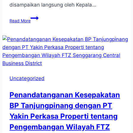
disampaikan langsung oleh Kepala…
BP
Read More
Tanjungpinang
Mengadakan
Kegiatan
Rapat
Koordinasi
dengan
Tema
“Pelaksanaan
Kebijakan
Uncategorized
Perdagangan
Luar
Penandatanganan Kesepakatan
Negeri
di
BP Tanjungpinang dengan PT
Kawasan
Yakin Perkasa Properti tentang
Perdagangan
Bebas
Pengembangan Wilayah FTZ
an