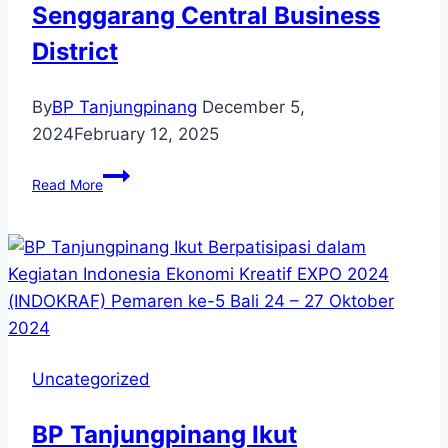
Pelabuhan
Senggarang Central Business
Bebas
District
Bintan
Wilayah
Kota
By
BP Tanjungpinang
December 5,
Tanjungpinang”
2024
February 12, 2025
Penandatanganan
Read More
Kesepakatan
BP
Tanjungpinang
dengan
PT
Yakin
Perkasa
Properti
tentang
Uncategorized
Pengembangan
Wilayah
BP Tanjungpinang Ikut
FTZ