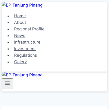
Skip
to
Home
content
About
Regional Profile
News
Infrastructure
Investment
Regulations
Galery