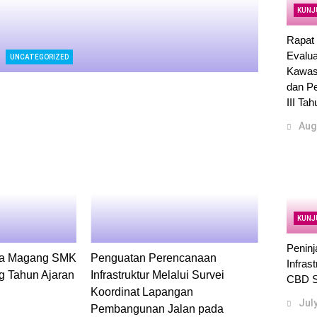
KUNJ
Rapat 
Evalu
UNCATEGORIZED
Kawas
dan P
III Ta
Aug
KUNJ
Penin
wa Magang SMK
Penguatan Perencanaan
Infras
g Tahun Ajaran
Infrastruktur Melalui Survei
CBD S
Koordinat Lapangan
Jul
Pembangunan Jalan pada