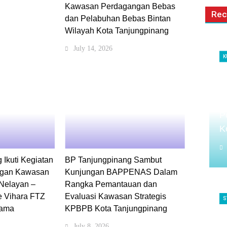
Kawasan Perdagangan Bebas
Re
dan Pelabuhan Bebas Bintan
Wilayah Kota Tanjungpinang
July 14, 2026
K
B
G
P
P
K
Ikuti Kegiatan
BP Tanjungpinang Sambut
ngan Kawasan
Kunjungan BAPPENAS Dalam
Nelayan –
Rangka Pemantauan dan
e Vihara FTZ
Evaluasi Kawasan Strategis
S
sama
KPBPB Kota Tanjungpinang
P
July 8, 2026