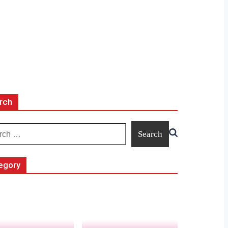
rch
egory