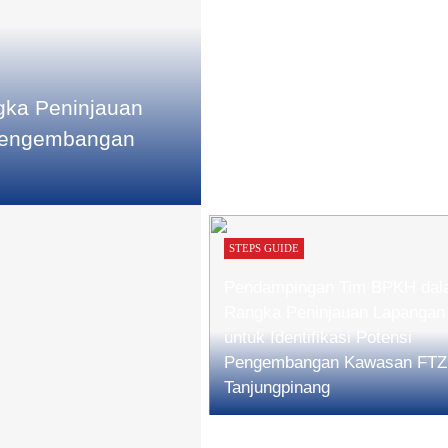
ka Peninjauan
 Pengembangan
STEPS GUIDE
Pendampingan Tim BPKH da
Rangka Peninjauan Lapangan
untuk Identifikasi Potensi
Pengembangan Kawasan FTZ
Tanjungpinang