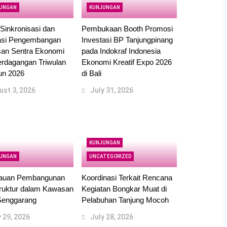
UNGAN
KUNJUNGAN
Sinkronisasi dan
Pembukaan Booth Promosi
asi Pengembangan
Investasi BP Tanjungpinang
an Sentra Ekonomi
pada Indokraf Indonesia
erdagangan Triwulan
Ekonomi Kreatif Expo 2026
hun 2026
di Bali
ust 3, 2026
July 31, 2026
KUNJUNGAN
UNGAN
UNCATEGORIZED
jauan Pembangunan
Koordinasi Terkait Rencana
truktur dalam Kawasan
Kegiatan Bongkar Muat di
enggarang
Pelabuhan Tanjung Mocoh
y 29, 2026
July 28, 2026