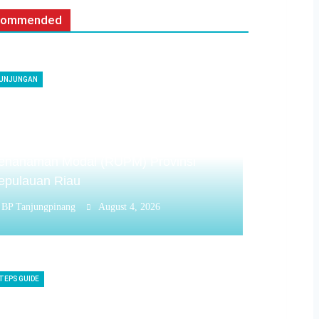
commended
UNJUNGAN
P Tanjungpinang Mengikuti Focus
roup Discussion (FGD) Terkait
enyusunan Dokumen Rencana Umum
enanaman Modal (RUPM) Provinsi
epulauan Riau
BP Tanjungpinang
August 4, 2026
TEPS GUIDE
endampingan Tim BPKH dalam Rangka