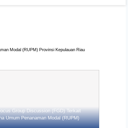
man Modal (RUPM) Provinsi Kepulauan Riau
TZ Tanjungpinang
6
Focus Group Discussion (FGD) Terkait
na Umum Penanaman Modal (RUPM)