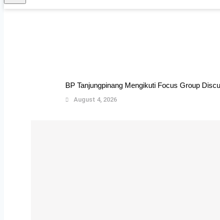
BP Tanjungpinang Mengikuti Focus Group Dis
August 4, 2026
Pendampingan Tim BPKH dalam Rangka Peninja
August 3, 2026
Rapat Sinkronisasi dan Evaluasi Pengembangan
August 3, 2026
Audiensi Penjajakan Investasi di Dalam Kawas
August 3, 2026
Pembukaan Booth Promosi Investasi BP Tanjungp