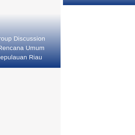
an FTZ Tanjungpinang
roup Discussion
 Rencana Umum
epulauan Riau