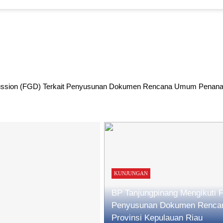
cussion (FGD) Terkait Penyusunan Dokumen Rencana Umum Penana
uan Lapangan untuk Identifikasi Potensi Pengembangan Kawasan F
 Kawasan Sentra Ekonomi dan Perdagangan Triwulan III Tahun 202
KUNJUNGAN
an FTZ Tanjungpinang Kepada Calon Investor
BP Tanjungpinang Mengikuti 
Penyusunan Dokumen Renca
inang pada Indokraf Indonesia Ekonomi Kreatif Expo 2026 di Bali
Provinsi Kepulauan Riau