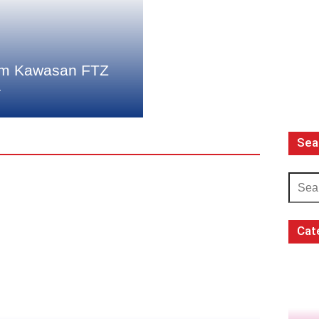
lam Kawasan FTZ
r
Sea
Cat