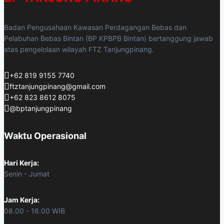
Badan Pengusahaan Kawasan Perdagangan Bebas dan
Pelabuhan Bebas Bintan (BP KPBPB Bintan) bertanggung jawab
atas pengelolaan wilayah FTZ Tanjungpinang.
+62 819 9155 7740
ftztanjungpinang@gmail.com
+62 823 8612 8075
@bptanjungpinang
Waktu Operasional
Hari Kerja:
Senin - Jumat
Jam Kerja:
08.00 - 16.00 WIB