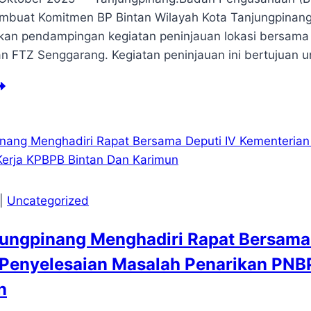
mbuat Komitmen BP Bintan Wilayah Kota Tanjungpinang,
an pendampingan kegiatan peninjauan lokasi bersama 
 FTZ Senggarang. Kegiatan peninjauan ini bertujuan
ndampingan
ninjauan
kasi
eh
m
I
layah
|
Uncategorized
Z
mpak
ungpinang Menghadiri Rapat Bersama 
n
nggarang
 Penyelesaian Masalah Penarikan PNB
n