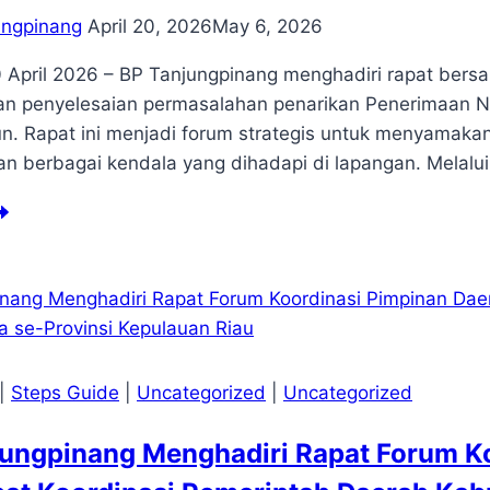
ungpinang
April 20, 2026
May 6, 2026
0 April 2026 – BP Tanjungpinang menghadiri rapat ber
 penyelesaian permasalahan penarikan Penerimaan Ne
n. Rapat ini menjadi forum strategis untuk menyamaka
an berbagai kendala yang dihadapi di lapangan. Melalu
njungpinang
nghadiri
pat
rsama
puti
menterian
|
Steps Guide
|
Uncategorized
|
Uncategorized
rekonomian
jungpinang Menghadiri Rapat Forum 
kait
nyelesaian