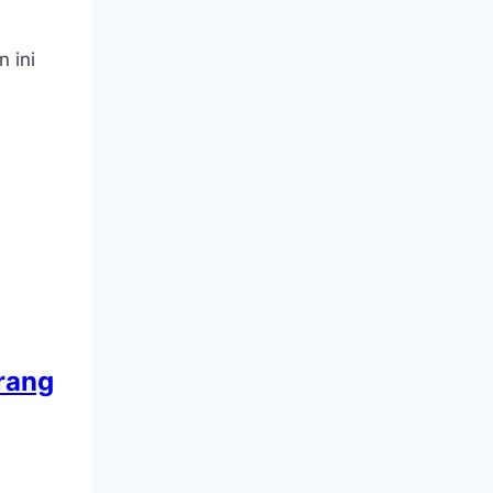
n
 ini
rang