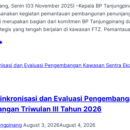
ang, Senin (03 November 2025) –Kepala BP Tanjungpina
sanakan kegiatan pemantauan pembangunan penunjang i
ni merupakan bagian dari komitmen BP Tanjungpinang d
ategis yang tengah berjalan di kawasan FTZ. Pemanta
mantauan
mbangunan
nunjang
rastruktur
layah
ee
ade
ne
Sinkronisasi dan Evaluasi Pengemban
TZ)
mpak
ngan Triwulan III Tahun 2026
ungpinang
August 3, 2026
August 4, 2026