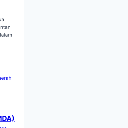
ka
intan
dalam
MDA)