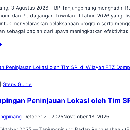
ang, 3 Agustus 2026 – BP Tanjungpinang menghadiri R
nomi dan Perdagangan Triwulan III Tahun 2026 yang di
untuk menyelaraskan pelaksanaan program serta meng
n sebagai bagian dari upaya meningkatkan efektivitas 
pat
kronisasi
n
luasi
ngembangan
wasan
ntra
|
Steps Guide
onomi
n
pingan Peninjauan Lokasi oleh Tim S
rdagangan
iwulan
ungpinang
October 21, 2025
November 18, 2025
hun
26
 Oktober 2025 — Tanjungpinang.Badan Pengusahaan (BP) 