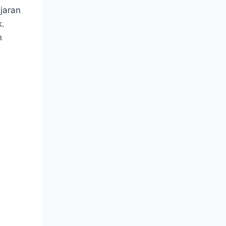
jaran
k.
n