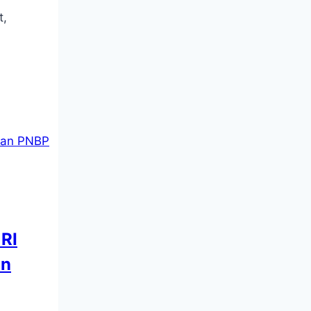
t,
RI
an