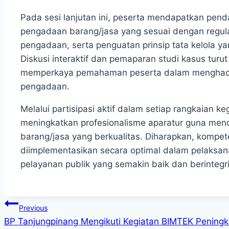
Pada sesi lanjutan ini, peserta mendapatkan pe
pengadaan barang/jasa yang sesuai dengan regula
pengadaan, serta penguatan prinsip tata kelola yan
Diskusi interaktif dan pemaparan studi kasus turu
memperkaya pemahaman peserta dalam menghada
pengadaan.
Melalui partisipasi aktif dalam setiap rangkaian k
meningkatkan profesionalisme aparatur guna mend
barang/jasa yang berkualitas. Diharapkan, kompet
diimplementasikan secara optimal dalam pelaks
pelayanan publik yang semakin baik dan berintegri
Post
Previous
BP Tanjungpinang Mengikuti Kegiatan BIMTEK Pening
navigation