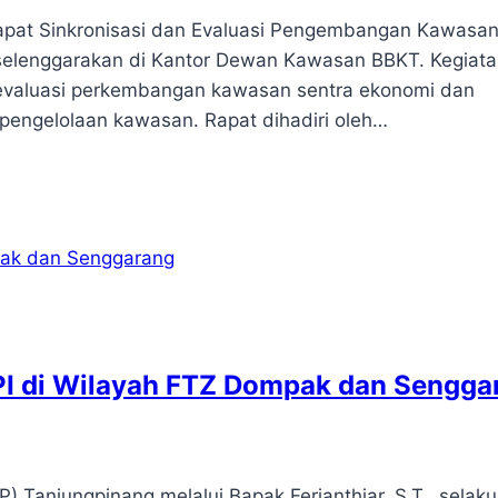
apat Sinkronisasi dan Evaluasi Pengembangan Kawasa
selenggarakan di Kantor Dewan Kawasan BBKT. Kegiatan
evaluasi perkembangan kawasan sentra ekonomi dan
pengelolaan kawasan. Rapat dihadiri oleh…
PI di Wilayah FTZ Dompak dan Sengga
Tanjungpinang melalui Bapak Ferianthiar, S.T., selaku