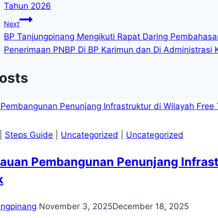
Tahun 2026
Next
BP Tanjungpinang Mengikuti Rapat Daring Pembahasa
Penerimaan PNBP Di BP Karimun dan Di Administrasi 
Posts
|
Steps Guide
|
Uncategorized
|
Uncategorized
uan Pembangunan Penunjang Infrastru
k
ungpinang
November 3, 2025
December 18, 2025