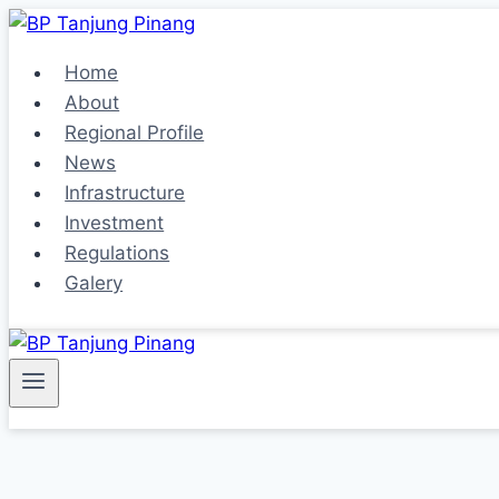
Skip
to
Home
content
About
Regional Profile
News
Infrastructure
Investment
Regulations
Galery