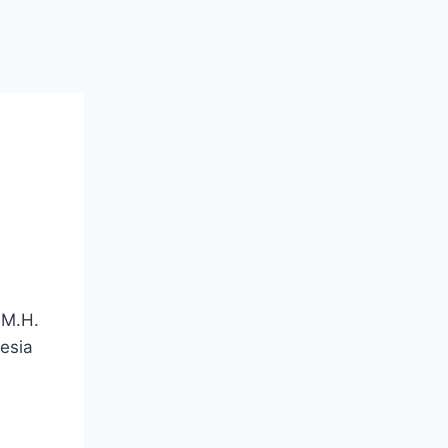
 M.H.
esia