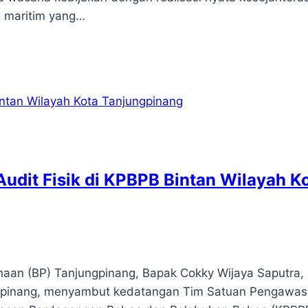
n maritim yang…
udit Fisik di KPBPB Bintan Wilayah K
an (BP) Tanjungpinang, Bapak Cokky Wijaya Saputra, 
ungpinang, menyambut kedatangan Tim Satuan Pengawa