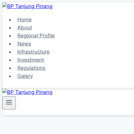
Skip
to
Home
content
About
Regional Profile
News
Infrastructure
Investment
Regulations
Galery