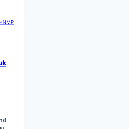
uk
nsi
an