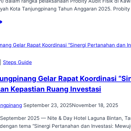
SPI) dalam rangka pelaksanaan Probity Audit Fisik di
sejahteraan
ayah Kota Tanjungpinang Tahun Anggaran 2025. Probity
layan
PRI)”
nyambutan
m
I
lam
enda
obity
dit
|
Steps Guide
ik
ungpinang Gelar Rapat Koordinasi “Sin
BPB
ntan
n Kepastian Ruang Investasi
layah
ta
njungpinang
ungpinang
September 23, 2025
November 18, 2025
 September 2025 — Nite & Day Hotel Laguna Bintan, T
 dengan tema “Sinergi Pertanahan dan Investasi: Mewu