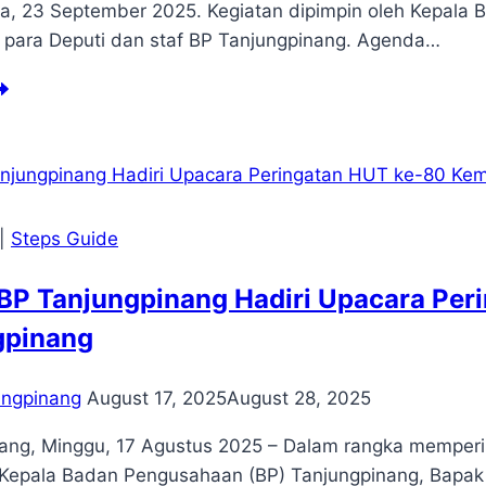
a, 23 September 2025. Kegiatan dipimpin oleh Kepala B
 para Deputi dan staf BP Tanjungpinang. Agenda…
njungpinang
lar
pat
ordinasi
nergi
rtanahan
|
Steps Guide
n
estasi”
BP Tanjungpinang Hadiri Upacara Per
tuk
judkan
gpinang
pastian
ang
estasi
ungpinang
August 17, 2025
August 28, 2025
ang, Minggu, 17 Agustus 2025 – Dalam rangka memperi
 Kepala Badan Pengusahaan (BP) Tanjungpinang, Bapak Co