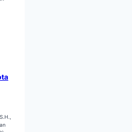
ota
S.H.,
san