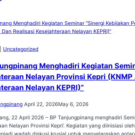
njungpinang
iri
pat
ergi
nuju
nsus
onomi
|
Uncategorized
26
ungpinang Menghadiri Kegiatan Semin
teraan Nelayan Provinsi Kepri (KNMP
teraan Nelayan KEPRI)”
ungpinang
April 22, 2026
May 6, 2026
ang, 22 April 2026 – BP Tanjungpinang menghadiri Semi
aan Nelayan Provinsi Kepri’. Kegiatan yang diinisiasi o
menjadi wadah diskusi krusial untuk menyelaraskan anta