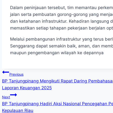
Dalam peninjauan tersebut, tim memantau perke
jalan serta pembuatan gorong-gorong yang menja
dan ketahanan infrastruktur. Kehadiran langsung 
memastikan setiap tahapan pekerjaan berjalan opt
Melalui pembangunan infrastruktur yang terus berl
Senggarang dapat semakin baik, aman, dan membe
maupun pengembangan wilayah ke depannya
Post
Previous
BP Tanjungpinang Mengikuti Rapat Daring Pembahas
navigation
Laporan Keuangan 2025
Next
BP Tanjungpinang Hadiri Aksi Nasional Pencegahan P
Kepulauan Riau