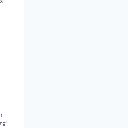
B)
t
ng”