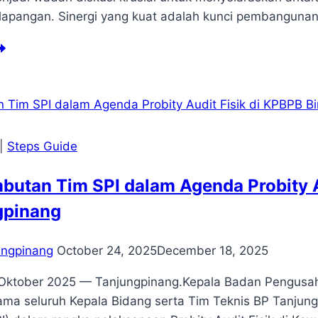
 lapangan. Sinergi yang kuat adalah kunci pembanguna
njungpinang
nghadiri
giatan
minar
nergi
bijakan
|
Steps Guide
merintah
tuk
utan Tim SPI dalam Agenda Probity A
sejahteraan
layan
gpinang
vinsi
ri
NMP
ungpinang
October 24, 2025
December 18, 2025
tara
cana
Oktober 2025 — Tanjungpinang.Kepala Badan Pengusaha
n
ama seluruh Kepala Bidang serta Tim Teknis BP Tanj
lisasi