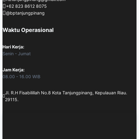
+62 823 8612 8075
@bptanjungpinang
Waktu Operasional
Hari Kerja:
Senin - Jumat
Jam Kerja:
08.00 - 16.00 WIB
Jl. R.H Fisabilillah No.8 Kota Tanjungpinang, Kepulauan Riau.
29115.