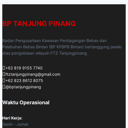
BP TANJUNG PINANG
Badan Pengusahaan Kawasan Perdagangan Bebas dan
Pelabuhan Bebas Bintan (BP KPBPB Bintan) bertanggung jawab
atas pengelolaan wilayah FTZ Tanjungpinang.
+62 819 9155 7740
ftztanjungpinang@gmail.com
+62 823 8612 8075
@bptanjungpinang
Waktu Operasional
Hari Kerja:
Senin - Jumat