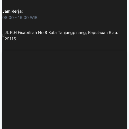
Jam Kerja:
08.00 - 16.00 WIB
Jl. R.H Fisabilillah No.8 Kota Tanjungpinang, Kepulauan Riau.
29115.