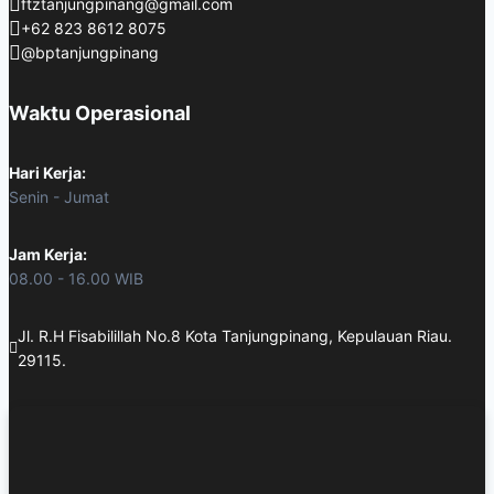
ftztanjungpinang@gmail.com
+62 823 8612 8075
@bptanjungpinang
Waktu Operasional
Hari Kerja:
Senin - Jumat
Jam Kerja:
08.00 - 16.00 WIB
Jl. R.H Fisabilillah No.8 Kota Tanjungpinang, Kepulauan Riau.
29115.