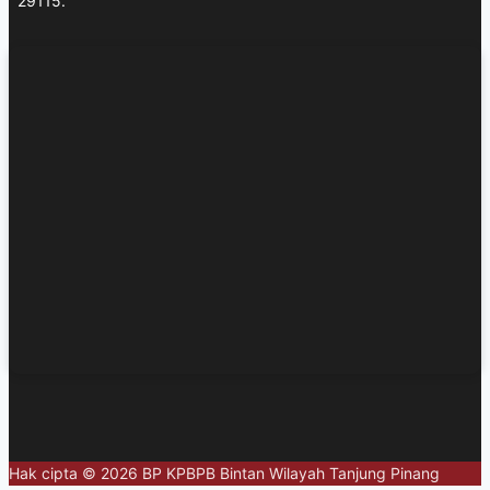
29115.
Hak cipta © 2026 BP KPBPB Bintan Wilayah Tanjung Pinang