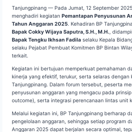
Tanjungpinang — Pada Jumat, 12 September 2025
menghadiri kegiatan
Pemantapan Penyusunan Ang
Tahun Anggaran 2025
. Kehadiran BP Tanjungpin
Bapak Cokky Wijaya Saputra, S.H., M.H.
, didampi
Bapak Tengku Ikhsan Fadila
selaku Kepala Bidan
selaku Pejabat Pembuat Komitmen BP Bintan Wilay
terkait.
Kegiatan ini bertujuan memperkuat pemahaman da
kinerja yang efektif, terukur, serta selaras denga
Tanjungpinang. Dalam forum tersebut, peserta 
penyusunan anggaran yang mengacu pada prinsip efi
outcome), serta integrasi perencanaan lintas unit k
Melalui kegiatan ini, BP Tanjungpinang berharap 
pengelolaan anggaran, sehingga setiap program 
Anggaran 2025 dapat berjalan secara optimal, te