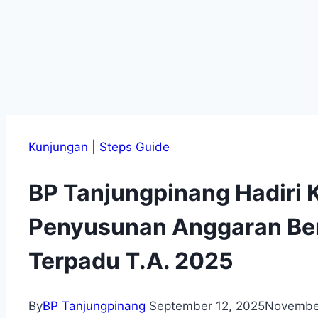
Kunjungan
|
Steps Guide
BP Tanjungpinang Hadiri
Penyusunan Anggaran Ber
Terpadu T.A. 2025
By
BP Tanjungpinang
September 12, 2025
November