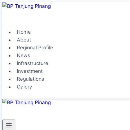
Home
About
Regional Profile
News
Infrastructure
Investment
Regulations
Galery