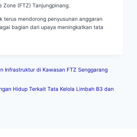
 Zone (FTZ) Tanjungpinang.
k terus mendorong penyusunan anggaran
bagai bagian dari upaya meningkatkan tata
n Infrastruktur di Kawasan FTZ Senggarang
ngan Hidup Terkait Tata Kelola Limbah B3 dan