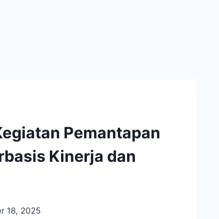
 Kegiatan Pemantapan
basis Kinerja dan
 18, 2025