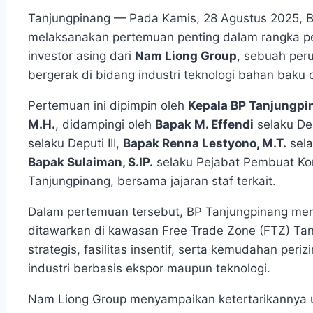
Tanjungpinang — Pada Kamis, 28 Agustus 2025, 
melaksanakan pertemuan penting dalam rangka pen
investor asing dari
Nam Liong Group
, sebuah per
bergerak di bidang industri teknologi bahan baku
Pertemuan ini dipimpin oleh
Kepala BP Tanjungpin
M.H.
, didampingi oleh
Bapak M. Effendi
selaku Dep
selaku Deputi III,
Bapak Renna Lestyono, M.T.
sela
Bapak Sulaiman, S.IP.
selaku Pejabat Pembuat Ko
Tanjungpinang, bersama jajaran staf terkait.
Dalam pertemuan tersebut, BP Tanjungpinang mem
ditawarkan di kawasan Free Trade Zone (FTZ) Tan
strategis, fasilitas insentif, serta kemudahan p
industri berbasis ekspor maupun teknologi.
Nam Liong Group menyampaikan ketertarikannya un