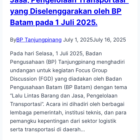
ke-
yang Diselenggarakan oleh BP
80
Republik
Batam pada 1 Juli 2025.
Indonesia
By
BP Tanjungpinang
July 1, 2025
July 16, 2025
Pada hari Selasa, 1 Juli 2025, Badan
Pengusahaan (BP) Tanjungpinang menghadiri
undangan untuk kegiatan Focus Group
Discussion (FGD) yang diadakan oleh Badan
Pengusahaan Batam (BP Batam) dengan tema
“Lalu Lintas Barang dan Jasa, Pengelolaan
Transportasi”. Acara ini dihadiri oleh berbagai
lembaga pemerintah, institusi teknis, dan para
pemangku kepentingan dari sektor logistik
serta transportasi di daerah…