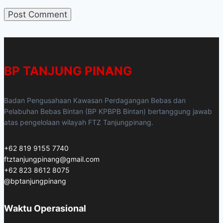
BP TANJUNG PINANG
Badan Pengusahaan Kawasan Perdagangan Bebas dan
Pelabuhan Bebas Bintan (BP KPBPB Bintan) bertanggung jawab
atas pengelolaan wilayah FTZ Tanjungpinang.
+62 819 9155 7740
ftztanjungpinang@gmail.com
+62 823 8612 8075
@bptanjungpinang
Waktu Operasional