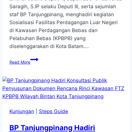
Saragih, S.IP selaku Deputi III, serta sejumlah
staf BP Tanjungpinang, menghadiri kegiatan
Sosialisasi Fasilitas Perdagangan Luar Negeri
di Kawasan Perdagangan Bebas dan
Pelabuhan Bebas (KPBPB) yang
diselenggarakan di Kota Batam….
BP
Read More
Tanjungpinang
Menghadiri
Kegiatan
Sosialisasi
Fasilitas
Perdagangan
Luar
Negeri
Kunjungan
|
Steps Guide
di
Kawasan
BP Tanjungpinang Hadiri
Perdagangan