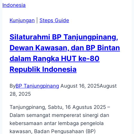
Hidup
Terkait
Tata
Kunjungan
|
Steps Guide
Kelola
Limbah
Silaturahmi BP Tanjungpinang,
B3
dan
Dewan Kawasan, dan BP Bintan
Non-
dalam Rangka HUT ke-80
B3
Republik Indonesia
By
BP Tanjungpinang
August 16, 2025
August
28, 2025
Tanjungpinang, Sabtu, 16 Agustus 2025 –
Dalam semangat mempererat sinergi dan
kebersamaan antar lembaga pengelola
kawasan, Badan Pengusahaan (BP)