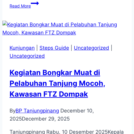
BP
Read More
Tanjungpinang
Menghadiri
FGD
“Lalu
Lintas
Barang
Kunjungan
|
Steps Guide
|
Uncategorized
|
dan
Jasa,
Uncategorized
Pengelolaan
Transportasi”
Kegiatan Bongkar Muat di
yang
Diselenggarakan
Pelabuhan Tanjung Mocoh,
oleh
Kawasan FTZ Dompak
BP
Batam
pada
By
BP Tanjungpinang
December 10,
1
2025
December 29, 2025
Juli
2025.
Tanjungpinang Rabu, 10 Desember 2025Kepala