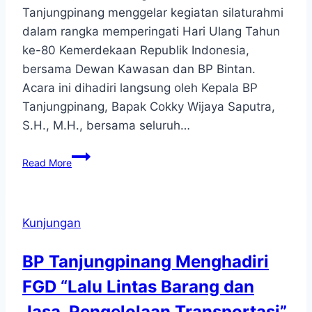
Tanjungpinang menggelar kegiatan silaturahmi
dalam rangka memperingati Hari Ulang Tahun
ke-80 Kemerdekaan Republik Indonesia,
bersama Dewan Kawasan dan BP Bintan.
Acara ini dihadiri langsung oleh Kepala BP
Tanjungpinang, Bapak Cokky Wijaya Saputra,
S.H., M.H., bersama seluruh…
Silaturahmi
Read More
BP
Tanjungpinang,
Dewan
Kawasan,
Kunjungan
dan
BP
BP Tanjungpinang Menghadiri
Bintan
dalam
FGD “Lalu Lintas Barang dan
Rangka
HUT
Jasa, Pengelolaan Transportasi”