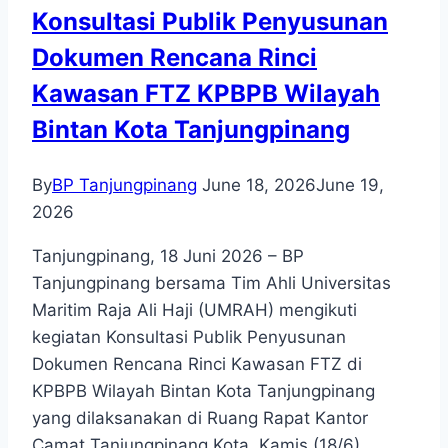
Bebas
Konsultasi Publik Penyusunan
dan
Dokumen Rencana Rinci
Pelabuhan
Bebas
Kawasan FTZ KPBPB Wilayah
(KPBPB)
Bintan Kota Tanjungpinang
By
BP Tanjungpinang
June 18, 2026
June 19,
2026
Tanjungpinang, 18 Juni 2026 – BP
Tanjungpinang bersama Tim Ahli Universitas
Maritim Raja Ali Haji (UMRAH) mengikuti
kegiatan Konsultasi Publik Penyusunan
Dokumen Rencana Rinci Kawasan FTZ di
KPBPB Wilayah Bintan Kota Tanjungpinang
yang dilaksanakan di Ruang Rapat Kantor
Camat Tanjungpinang Kota, Kamis (18/6).