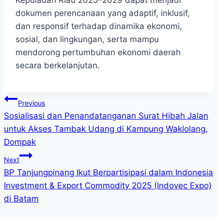
Kepulauan Riau 2025–2029 dapat menjadi
dokumen perencanaan yang adaptif, inklusif,
dan responsif terhadap dinamika ekonomi,
sosial, dan lingkungan, serta mampu
mendorong pertumbuhan ekonomi daerah
secara berkelanjutan.
Post
Previous
Sosialisasi dan Penandatanganan Surat Hibah Jalan
navigation
untuk Akses Tambak Udang di Kampung Waklolang,
Dompak
Next
BP Tanjungpinang Ikut Berpartisipasi dalam Indonesia
Investment & Export Commodity 2025 (Indovec Expo)
di Batam