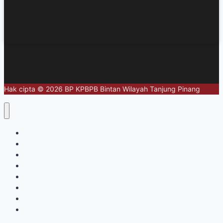
Hak cipta © 2026 BP KPBPB Bintan Wilayah Tanjung Pinang
Home
About
Regional Profile
News
Infrastructure
Investment
Regulations
Galery