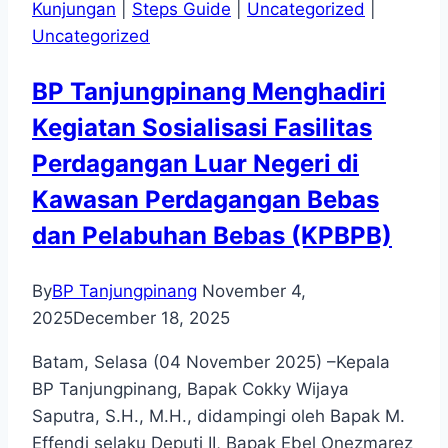
FTZ
Kunjungan
|
Steps Guide
|
Uncategorized
|
Dompak
Uncategorized
BP Tanjungpinang Menghadiri
Kegiatan Sosialisasi Fasilitas
Perdagangan Luar Negeri di
Kawasan Perdagangan Bebas
dan Pelabuhan Bebas (KPBPB)
By
BP Tanjungpinang
November 4,
2025
December 18, 2025
Batam, Selasa (04 November 2025) –Kepala
BP Tanjungpinang, Bapak Cokky Wijaya
Saputra, S.H., M.H., didampingi oleh Bapak M.
Effendi selaku Deputi II, Bapak Ebel Onezmarez