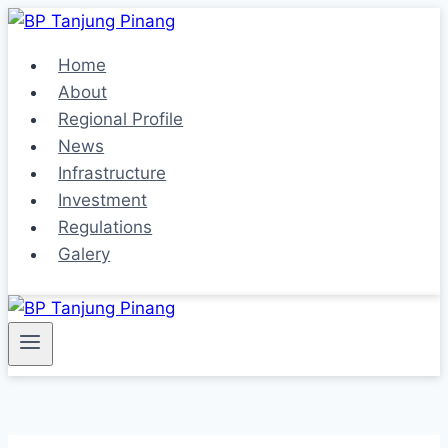
Skip
to
Home
content
About
Regional Profile
News
Infrastructure
Investment
Regulations
Galery