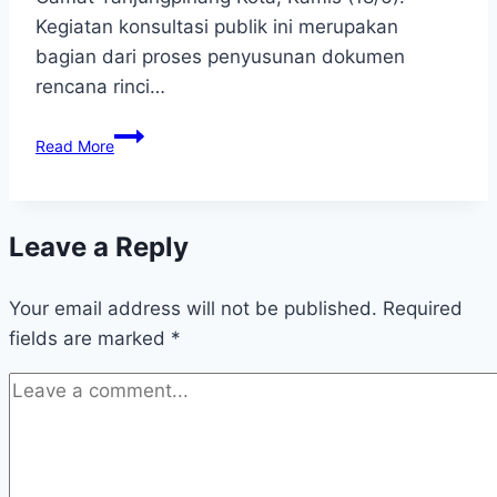
Kegiatan konsultasi publik ini merupakan
bagian dari proses penyusunan dokumen
rencana rinci…
BP
Read More
Tanjungpinang
Hadiri
Konsultasi
Publik
Leave a Reply
Penyusunan
Dokumen
Rencana
Your email address will not be published.
Required
Rinci
fields are marked
*
Kawasan
FTZ
KPBPB
Wilayah
Bintan
Kota