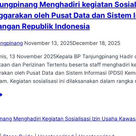
ungpinang Menghadiri kegiatan Sosial
izinan
aha
ggarakan oleh Pusat Data dan Sistem 
B
angan Republik Indonesia
vestama
ungpinang
November 13, 2025
December 18, 2025
layah
BPB
is, 13 November 2025Kepala BP Tanjungpinang Hadir di
taan dan Perizinan Tertentu beserta staff menghadiri k
rakan oleh Pusat Data dan Sistem Informasi (PDSI) Ke
tam. Kegiatan sosialisasi ini dilaksanakan dalam rang
njungpinang
nghadiri
giatan
ialisasi
ormasi
rdagangan