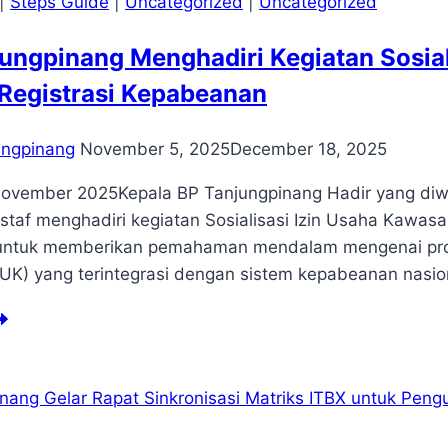
|
Steps Guide
|
Uncategorized
|
Uncategorized
ng
selenggarakan
ungpinang Menghadiri Kegiatan Sosial
eh
sat
Registrasi Kepabeanan
ta
n
stem
ungpinang
November 5, 2025
December 18, 2025
ormasi
DSI)
ovember 2025Kepala BP Tanjungpinang Hadir yang diwak
menterian
a staf menghadiri kegiatan Sosialisasi Izin Usaha Kawas
rdagangan
untuk memberikan pemahaman mendalam mengenai prose
publik
UK) yang terintegrasi dengan sistem kepabeanan nasio
donesia
njungpinang
nghadiri
giatan
ialisasi
n
aha