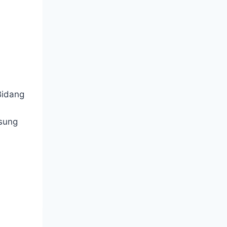
Bidang
gsung