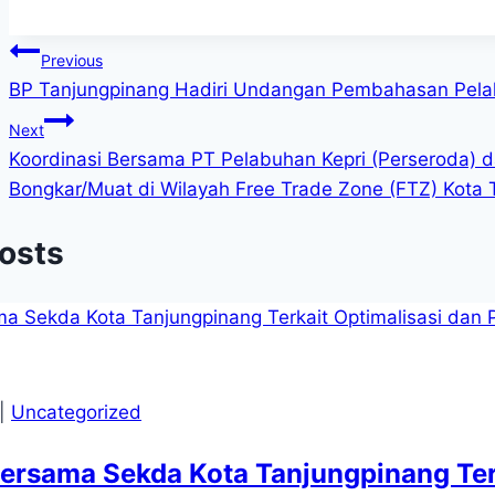
Post
Previous
BP Tanjungpinang Hadiri Undangan Pembahasan Pela
navigation
Next
Koordinasi Bersama PT Pelabuhan Kepri (Perseroda) 
Bongkar/Muat di Wilayah Free Trade Zone (FTZ) Kota 
Posts
|
Uncategorized
ersama Sekda Kota Tanjungpinang Ter