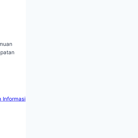
emuan
epatan