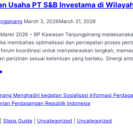
an Usaha PT S&B Investama di Wilay
ungpinang
March 3, 2026
March 31, 2026
 Maret 2026 – BP Kawasan Tanjungpinang melaksanakan
ka membahas optimalisasi dan percepatan proses peri
i forum koordinasi untuk menyelaraskan langkah, mema
an perizinan sesuai ketentuan yang berlaku. Sinergi an
pat
rsama
kda
ta
njungpinang
kait
imalisasi
n
|
Steps Guide
|
Uncategorized
|
Uncategorized
rcepatan
oses