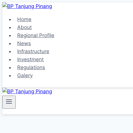
Skip
to
Home
content
About
Regional Profile
News
Infrastructure
Investment
Regulations
Galery