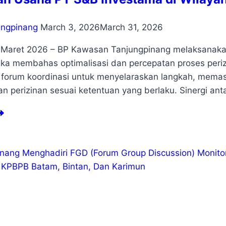
ungpinang
March 3, 2026
March 31, 2026
 Maret 2026 – BP Kawasan Tanjungpinang melaksanakan
ka membahas optimalisasi dan percepatan proses peri
i forum koordinasi untuk menyelaraskan langkah, mema
an perizinan sesuai ketentuan yang berlaku. Sinergi an