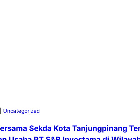
|
Uncategorized
ersama Sekda Kota Tanjungpinang Ter
an Usaha PT S&B Investama di Wilay