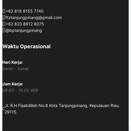
+62 819 9155 7740
ftztanjungpinang@gmail.com
+62 823 8612 8075
@bptanjungpinang
Waktu Operasional
Hari Kerja:
Senin - Jumat
Jam Kerja:
08.00 - 16.00 WIB
Jl. R.H Fisabilillah No.8 Kota Tanjungpinang, Kepulauan Riau.
29115.