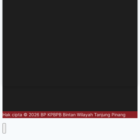
Hak cipta © 2026 BP KPBPB Bintan Wilayah Tanjung Pinang