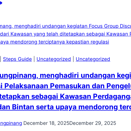
mitmen
rsama
lam
nguatan
ergi
ngawasan
manfaatan
ang
tara
|
Steps Guide
|
Uncategorized
|
Uncategorized
njungpinang
n
ungpinang, menghadiri undangan kegi
PR
si Pelaksanaan Pemasukan dan Pengel
ta
njungpinang
ditetapkan sebagai Kawasan Perdagan
an Bintan serta upaya mendorong terc
ungpinang
December 18, 2025
December 29, 2025