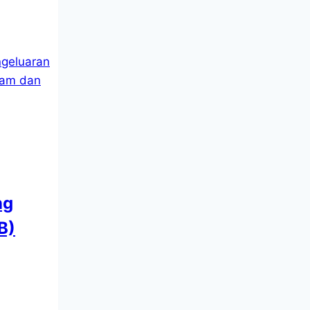
ng
B)