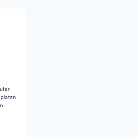
utan
egiatan
an