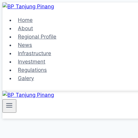
Skip
to
Home
content
About
Regional Profile
News
Infrastructure
Investment
Regulations
Galery