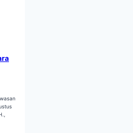
ara
awasan
ustus
H.,