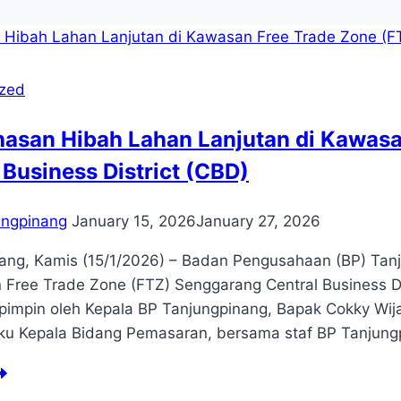
ized
asan Hibah Lahan Lanjutan di Kawasa
 Business District (CBD)
ungpinang
January 15, 2026
January 27, 2026
ang, Kamis (15/1/2026) – Badan Pengusahaan (BP) Tan
 Free Trade Zone (FTZ) Senggarang Central Business Di
ipimpin oleh Kepala BP Tanjungpinang, Bapak Cokky Wij
aku Kepala Bidang Pemasaran, bersama staf BP Tanjun
mbahasan
bah