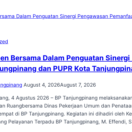
njungpinang
iri
unching
n
ess
nference
ized
sa
ockpile
en Bersama Dalam Penguatan Sinergi
ih
uksit
jungpinang dan PUPR Kota Tanjungpi
ri
ungpinang
August 4, 2026
August 7, 2026
ang, 4 Agustus 2026 – BP Tanjungpinang melaksanaka
an Ruangbersama Dinas Pekerjaan Umum dan Penataan 
empat di BP Tanjungpinang. Kegiatan ini dihadiri oleh K
ang Pelayanan Terpadu BP Tanjungpinang, M. Effendi, S.