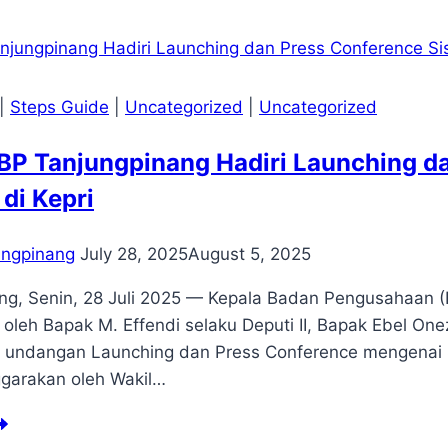
han
njutan
wasan
ee
|
Steps Guide
|
Uncategorized
|
Uncategorized
ade
ne
BP Tanjungpinang Hadiri Launching dan
TZ)
nggarang
 di Kepri
ntral
siness
trict
ungpinang
July 28, 2025
August 5, 2025
BD)
ng, Senin, 28 Juli 2025 — Kepala Badan Pengusahaan (
oleh Bapak M. Effendi selaku Deputi II, Bapak Ebel Onezm
 undangan Launching dan Press Conference mengenai Sisa
nggarakan oleh Wakil…
pala