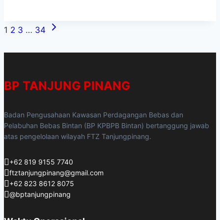
1
2
3
…
34
BP TANJUNG PINANG
Badan Pengusahaan Kawasan Perdagangan Bebas dan
Pelabuhan Bebas Bintan (BP KPBPB Bintan) bertanggung jawab
atas pengelolaan wilayah FTZ Tanjungpinang.
+62 819 9155 7740
ftztanjungpinang@gmail.com
+62 823 8612 8075
@bptanjungpinang