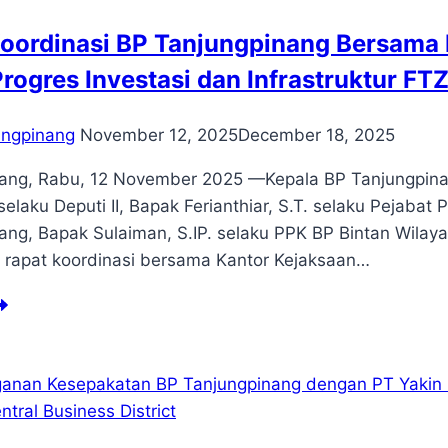
orientasi
oordinasi BP Tanjungpinang Bersama 
spor
rogres Investasi dan Infrastruktur F
wasan
Z
njungpinang
ungpinang
November 12, 2025
December 18, 2025
ang, Rabu, 12 November 2025 —Kepala BP Tanjungpina
 selaku Deputi II, Bapak Ferianthiar, S.T. selaku Pejab
ang, Bapak Sulaiman, S.IP. selaku PPK BP Bintan Wilaya
 rapat koordinasi bersama Kantor Kejaksaan…
pat
ordinasi
njungpinang
rsama
jaksaan
geri