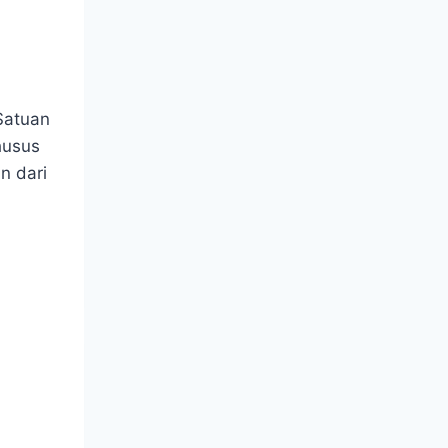
Satuan
husus
n dari