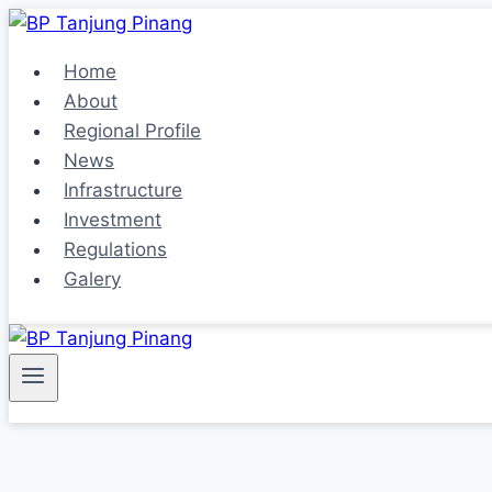
Skip
to
Home
content
About
Regional Profile
News
Infrastructure
Investment
Regulations
Galery