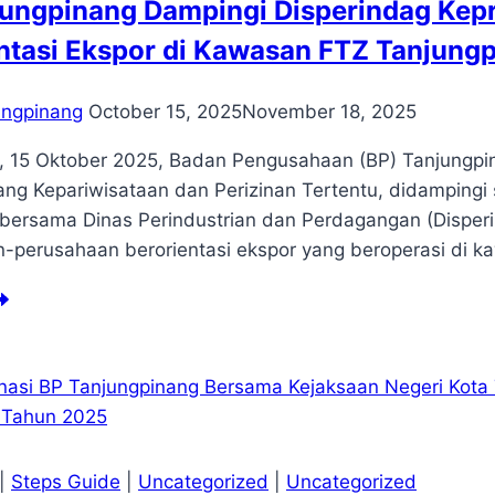
ungpinang Dampingi Disperindag Kepr
ntasi Ekspor di Kawasan FTZ Tanjung
ungpinang
October 15, 2025
November 18, 2025
 15 Oktober 2025, Badan Pengusahaan (BP) Tanjungpinan
ang Kepariwisataan dan Perizinan Tertentu, didampingi
 bersama Dinas Perindustrian dan Perdagangan (Disperind
-perusahaan berorientasi ekspor yang beroperasi di k
njungpinang
mpingi
sperindag
ri
lam
ialisasi
pada
|
Steps Guide
|
Uncategorized
|
Uncategorized
rusahaan