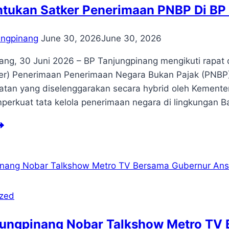
layah
tukan Satker Penerimaan PNBP Di BP 
Z
nggarang
ntral
ungpinang
June 30, 2026
June 30, 2026
siness
trict
ang, 30 Juni 2026 – BP Tanjungpinang mengikuti rapa
ker) Penerimaan Penerimaan Negara Bukan Pajak (PNBP
iatan yang diselenggarakan secara hybrid oleh Kementer
erkuat tata kelola penerimaan negara di lingkungan 
njungpinang
ngikuti
pat
ring
mbahasan
ntang
ized
rcepatan
mbentukan
jungpinang Nobar Talkshow Metro TV
tker