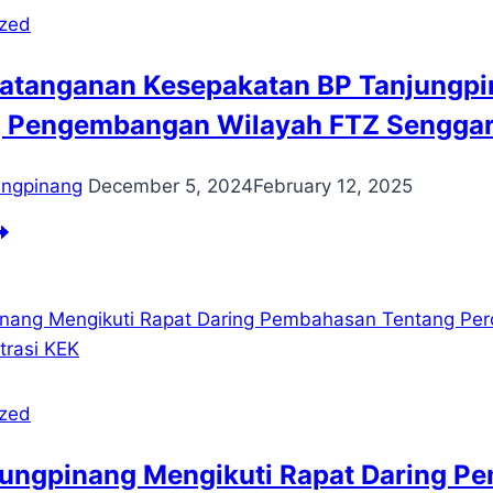
ta
ized
njungpinang
has
atanganan Kesepakatan BP Tanjungpin
ogres
estasi
 Pengembangan Wilayah FTZ Senggaran
n
rastruktur
Z
ungpinang
December 5, 2024
February 12, 2025
ta
njungpinang
nandatanganan
hun
sepakatan
25
njungpinang
ngan
kin
rkasa
ized
perti
ntang
jungpinang Mengikuti Rapat Daring P
ngembangan